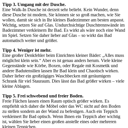
Tipp 3. Umgang mit der Dusche.
Eine Walk-In Dusche ist derzeit sehr beliebt. Kein Wunder, denn
diese Dusche ist modern, Sie können sie so groß machen, wie Sie
wollen, damit sie sich in Ihr kleines Badezimmer am besten anpasst.
Wichtig, setzen Sie auf Glas. Undurchsichtige Duschtrennwände im
Badezimmer verkleinern Ihr Bad. Es wirkt als wäre noch eine Wand
im Spiel. Setzen Sie daher lieber auf Glas – so wirkt das Bad
automatisch weiter und größer.
Tipp 4. Weniger ist mehr.
Eine großer Denkfehler beim Einrichten kleiner Bäder: „Alles muss
möglichst klein sein.“ Aber es ist genau anders herum. Viele kleine
Gegenstände wie Körbe, Boxen, oder Regale mit Kosmetik und
andere Badutensilien lassen Ihr Bad klein und Chaotisch wirken.
Daher lieber ein großzügiges Waschbecken mit geräumigem
Schrank für viel Stauraum. Dies lässt das Bad größer wirken – viele
kleine Ablagen.
Tipp 5. Frei schwebend und freier Boden.
Freie Flächen lassen einen Raum optisch größer wirken. Es
empfiehlt sich daher die Möbel oder das WC nicht auf den Boden
zu stellen sondern an der Wand zu befestigen. Auch ein Teppich
verkleinert Ihr Bad optisch. Wenn Ihnen ein Teppich aber wichtig
ist, wählen Sie lieber einen großen anstelle eines oder mehreren
kleinen Teppichen.